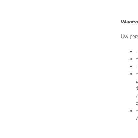
Waarvo
Uw pers
H
H
H
H
z
d
w
b
H
w