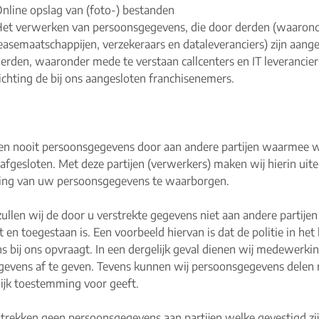
nline opslag van (foto-) bestanden
et verwerken van persoonsgegevens, die door derden (waaron
easemaatschappijen, verzekeraars en dataleveranciers) zijn aan
erden, waaronder mede te verstaan callcenters en IT leverancie
ichting de bij ons aangesloten franchisenemers.
en nooit persoonsgegevens door aan andere partijen waarmee
afgesloten. Met deze partijen (verwerkers) maken wij hierin uit
ging van uw persoonsgegevens te waarborgen.
ullen wij de door u verstrekte gegevens niet aan andere partijen v
t en toegestaan is. Een voorbeeld hiervan is dat de politie in h
 bij ons opvraagt. In een dergelijk geval dienen wij medewerking
gevens af te geven. Tevens kunnen wij persoonsgegevens delen 
lijk toestemming voor geeft.
strekken geen persoonsgegevens aan partijen welke gevestigd zij