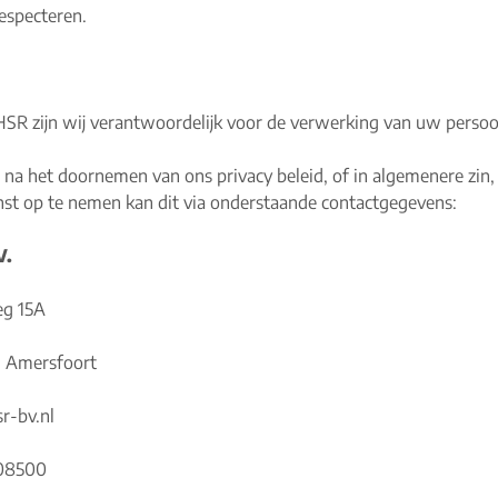
especteren.
HSR zijn wij verantwoordelijk voor de verwerking van uw perso
u na het doornemen van ons privacy beleid, of in algemenere zin,
st op te nemen kan dit via onderstaande contactgegevens:
V.
eg 15A
 Amersfoort
r-bv.nl
08500