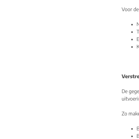
Voor de
N
T
E
Verstr
De gegev
uitvoer
Zo make