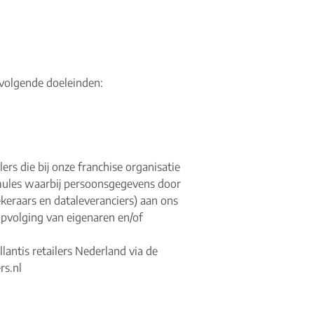
olgende doeleinden:
ers die bij onze franchise organisatie
mules waarbij persoonsgegevens door
eraars en dataleveranciers) aan ons
opvolging van eigenaren en/of
antis retailers Nederland via de
rs.nl