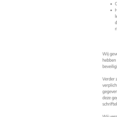
O
H
l
d
r
Wij gev
hebben 
beveili
Verder z
verplich
gegevens
deze ge
schrifte
Wij ver