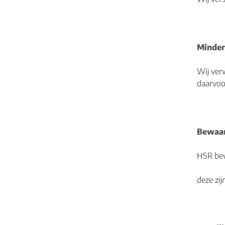
Minder
Wij ver
daarvoo
Bewaar
HSR bew
deze zij