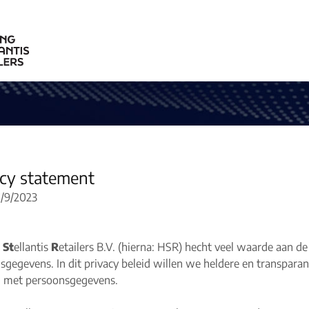
acy statement
1/9/2023
g
St
ellantis
R
etailers B.V. (hierna: HSR) hecht veel waarde aan 
sgegevens. In dit privacy beleid willen we heldere en transpara
 met persoonsgegevens.