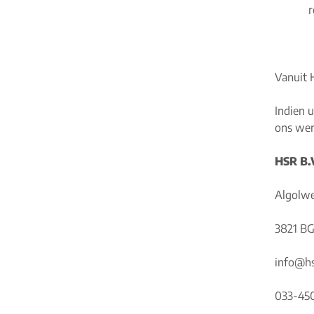
r
Vanuit 
Indien 
ons wen
HSR B.
Algolw
3821 BG
info@hs
033-45