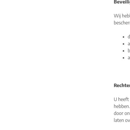
Beveil
Wij heb
bescher
d
a
b
a
Rechte
U heeft
hebben.
door on
laten ov