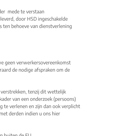
der mede te verstaan
geleverd, door HSD ingeschakelde
rs ten behoeve van dienstverlening
 we geen verwerkersovereenkomst
eraard de nodige afspraken om de
erstrekken, tenzij dit wettelijk
et kader van een onderzoek (persoons)
 te verlenen en zijn dan ook verplicht
met derden indien u ons hier
n buiten de EU.