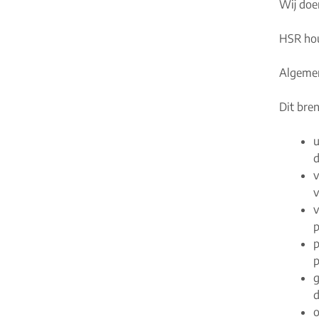
Wij doe
HSR hou
Algemen
Dit bren
u
d
v
v
v
p
p
p
g
d
o